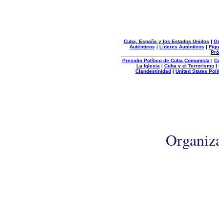
Cuba, España y los Estados Unidos
|
Or
Auténticos
|
Líderes Auténticos
|
Figu
Pró
Presidio Político de Cuba Comunista
|
C
La Iglesia
|
Cuba y el Terrorismo
|
Clandestinidad
|
United States Poli
Organiz