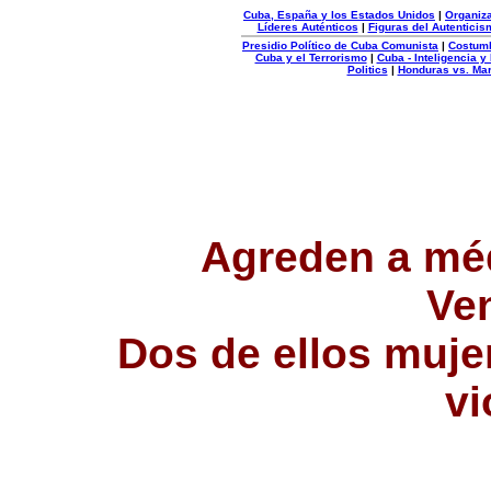
Cuba, España y los Estados Unidos
|
Organiza
Líderes Auténticos
|
Figuras del Autenticis
Presidio Político de Cuba Comunista
|
Costum
Cuba y el Terrorismo
|
Cuba - Inteligencia y
Politics
|
Honduras vs. Ma
Organizacion
Autentica
Agreden a méd
Ve
Dos de ellos muj
vi