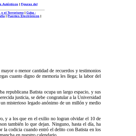
s Auténticos
|
Figuras del
 y el Terrorismo
|
Cuba -
afía
|
Puentes Electrónicos
|
La mayor o menor cantidad de recuerdos y testimonios
iegas cuanto digno de memoria les llega; la labor del
ba republicana Batista ocupa un largo espacio, y sus
ecida justicia, se debe congratular a la Universidad
on un misterioso legado anónimo de un millón y medio
o, y a los que en el exilio no logran olvidar el 10 de
son también lo que dejan. Ninguno, hasta el día, ha
 la codicia cuando entró el delito con Batista en los
a mancha en nuestro calendario.