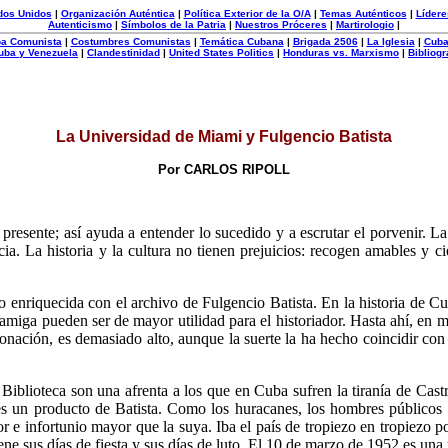
dos Unidos
|
Organización Auténtica
|
Política Exterior de la O/A
|
Temas Auténticos
|
Lídere
Autenticismo
|
Símbolos de la Patria
|
Nuestros Próceres
|
Martirologio
|
uba Comunista
|
Costumbres Comunistas
|
Temática Cubana
|
Brigada 2506
|
La Iglesia
|
Cuba
uba y Venezuela
|
Clandestinidad
|
United States Politics
|
Honduras vs. Marxismo
|
Bibliogr
La Universidad de Miami y Fulgencio Batista
Por CARLOS RIPOLL
l presente; así ayuda a entender lo sucedido y a escrutar el porvenir. 
cia. La historia y la cultura no tienen prejuicios: recogen amables y c
o enriquecida con el archivo de Fulgencio Batista. En la historia de Cu
ga pueden ser de mayor utilidad para el historiador. Hasta ahí, en mer
onación, es demasiado alto, aunque la suerte la ha hecho coincidir c
Biblioteca son una afrenta a los que en Cuba sufren la tiranía de Castr
s un producto de Batista. Como los huracanes, los hombres públicos 
 e infortunio mayor que la suya. Iba el país de tropiezo en tropiezo por
ene sus días de fiesta y sus días de luto. El 10 de marzo de 1952 es un