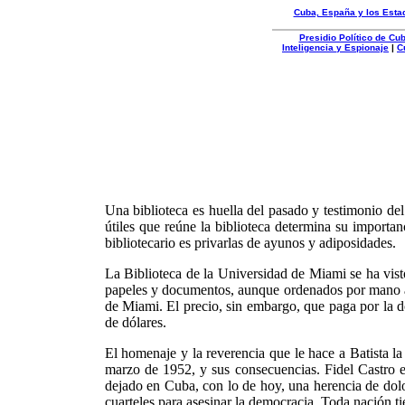
Cuba, España y los Esta
Presidio Político de C
Inteligencia y Espionaje
|
C
Organizacion
Autentica
Una biblioteca es huella del pasado y testimonio de
útiles que reúne la biblioteca determina su importan
bibliotecario es privarlas de ayunos y adiposidades.
La Biblioteca de la Universidad de Miami se ha vist
papeles y documentos, aunque ordenados por mano ami
de Miami. El precio, sin embargo, que paga por la d
de dólares.
El homenaje y la reverencia que le hace a Batista la 
marzo de 1952, y sus consecuencias. Fidel Castro e
dejado en Cuba, con lo de hoy, una herencia de dolor
cuarteles para asesinar la democracia. Toda nación ti