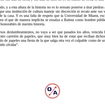
o, y a esta altura de la historia no es lo sensato ponerse a tirar piedras 
e una institución de cultura maneje sin discreción ni recato ante sus v
 de la casa. Y es una falta de respeto que la Universidad de Miami, esc
en el que de manera implícita se ensalza a Batista como hombre públic
 honorables de nuestra historia.
 esos deslumbramientos, no vaya a ser que pasados los años, vencida 
otro carretón de papeles, que muy bien ha de estar que reciban dich
alo de papeles una fiesta de la que salga otra vez el culpable como de 
ido olvidar''.