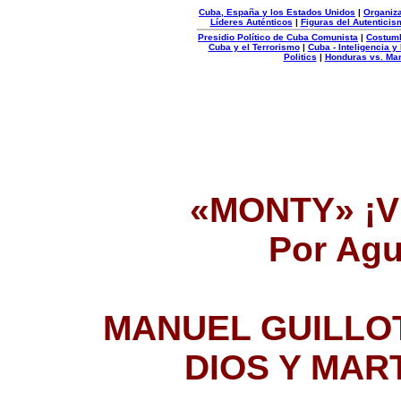
Cuba, España y los Estados Unidos
|
Organiza
Líderes Auténticos
|
Figuras del Autenticis
Presidio Político de Cuba Comunista
|
Costum
Cuba y el Terrorismo
|
Cuba - Inteligencia y
Politics
|
Honduras vs. Ma
Organizacion
Autentica
«MONTY» ¡V
Por Agu
MANUEL GUILLOT
DIOS Y MART